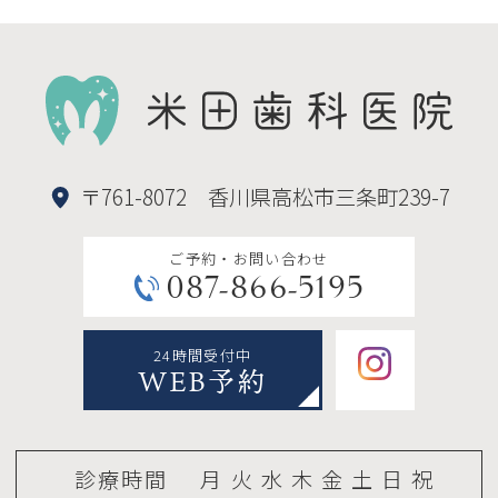
くなるためむし歯や歯周病のリスクが高
まります。
・歯を動かすことで歯根が吸収して短く
なったり、歯ぐきが下がったりすること
〒761-8072 香川県高松市三条町239-7
があります。
・稀に歯が骨と癒着していて歯が動かな
ご予約・お問い合わせ
087-866-5195
くなったり、歯の神経が障害を受けたり
することがあります。
24時間受付中
・装置を外す時に、歯の表面に小さな亀
WEB予約
裂が入る可能性や、補綴物の一部が破損
する可能性があります。
診療時間
月
火
水
木
金
土
日
祝