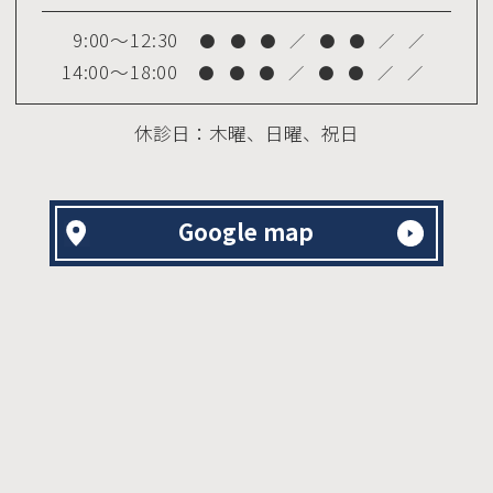
・装置が外れた後に、保定装置を使用し
9:00～12:30
ないと後戻りが生じる可能性が高くなり
●
●
●
／
●
●
／
／
14:00～18:00
●
●
●
／
●
●
／
／
ます。
・矯正治療は一度始めると元の状態に戻
休診日：木曜、日曜、祝日
すことは難しくなります。
Google map