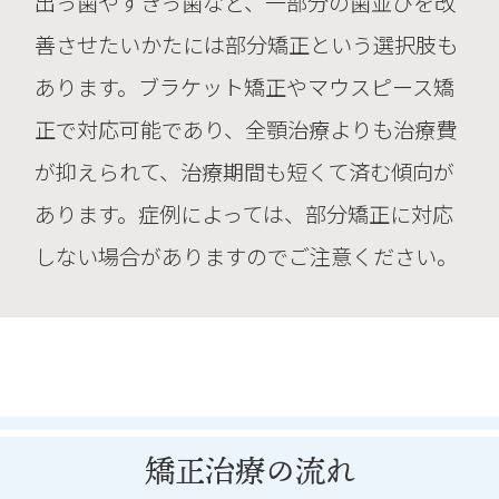
出っ歯やすきっ歯など、一部分の歯並びを改
クノロジー・ジャパン株式会社」より
善させたいかたには部分矯正という選択肢も
入手しています。
あります。ブラケット矯正やマウスピース矯
正で対応可能であり、全顎治療よりも治療費
05 医薬品副作用被害救済制度
が抑えられて、治療期間も短くて済む傾向が
について
あります。症例によっては、部分矯正に対応
医薬品副作用被害救済制度について万
しない場合がありますのでご注意ください。
が一重篤な副作用が出た場合は、国の
医薬品副作用被害救済制度の対象外と
なります。
矯正治療の流れ