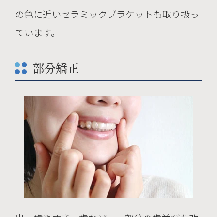
ら医療機器として認証され、販売認可
の色に近いセラミックブラケットも取り扱っ
を受けています。
ています。
これまで1,500万人以上の患者さんに
使用されておりますが、重篤な副作用
部分矯正
の報告はありません。
04 入手経路等
インビザライン®は、米国アライン・
テクノロジー社の製品です。
当院はインビザラインを用いた治療シ
ステムを、アライン・テクノロジー社
のグループ会社である「アライン・テ