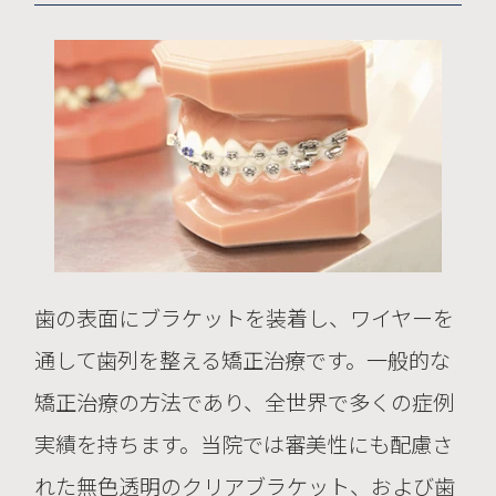
全にご使用いただけます。
02 国内の承認医薬機器等の有無
マウスピース型矯正装置はインビザラ
イン®の他にも様々な種類がありま
す。その中には、条件を満たして薬事
承認されているマウスピース型矯正装
置も国内でいくつか存在しています。
歯の表面にブラケットを装着し、ワイヤーを
通して歯列を整える矯正治療です。一般的な
03 諸外国における安全性等に
矯正治療の方法であり、全世界で多くの症例
係る情報
実績を持ちます。当院では審美性にも配慮さ
1998年にFDA（米国食品医薬品局）か
れた無色透明のクリアブラケット、および歯