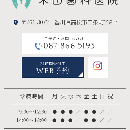
〒761-8072 香川県高松市三条町239-7
ご予約・お問い合わせ
087-866-5195
24時間受付中
WEB予約
診療時間
月
火
水
木
金
土
日
祝
9:00～12:30
●
●
●
／
●
●
／
／
14:00～18:00
●
●
●
／
●
●
／
／