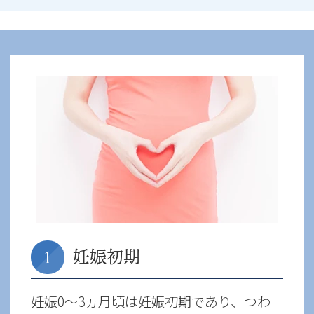
妊娠初期
1
妊娠0〜3ヵ月頃は妊娠初期であり、つわ