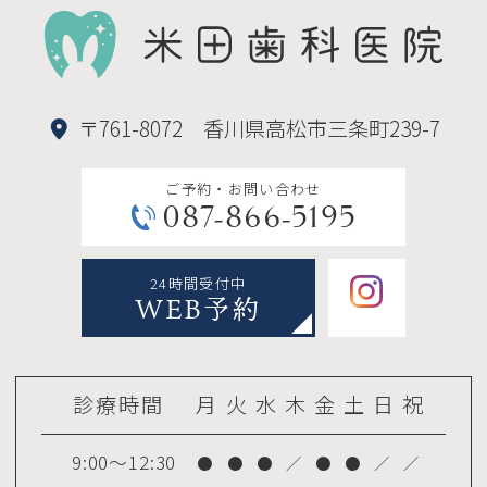
〒761-8072 香川県高松市三条町239-7
ご予約・お問い合わせ
087-866-5195
24時間受付中
WEB予約
診療時間
月
火
水
木
金
土
日
祝
9:00～12:30
●
●
●
／
●
●
／
／