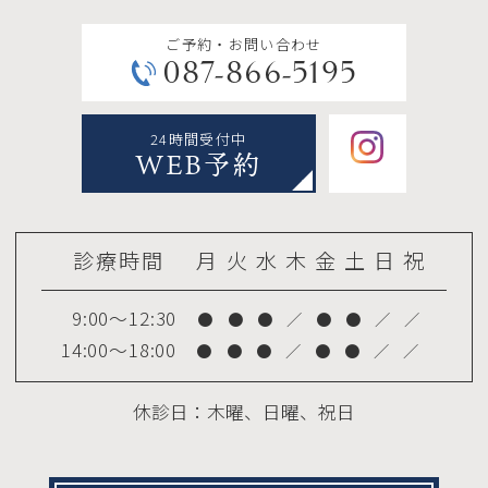
・入れ歯装着時に違和感が出る場合があ
ご予約・お問い合わせ
087-866-5195
ります。
・顎の骨が痩せると入れ歯が合わなくな
24時間受付中
り、調整（修理）が必要になる場合があ
WEB予約
ります。
診療時間
月
火
水
木
金
土
日
祝
9:00～12:30
●
●
●
／
●
●
／
／
14:00～18:00
●
●
●
／
●
●
／
／
休診日：木曜、日曜、祝日